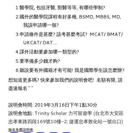
醫學院, 包括牙醫, 獸醫等等, 有哪些學制?
國外的醫學院課程有好多種, BSMD, MBBS, MD,
我該申請哪一個?
申請條件是甚麼? 該考甚麼考試? MCAT/ BMAT/
UKCAT/ DAT…
課外活動要參加哪一類型的?
要準備多少錢才夠?
聽說要有外國籍才有可能! 我是國際學生該怎麼辦?
想知道更多嗎? 快來參加我們的說明會吧! 名額有限, 請
盡速報名~~
說明會時間: 2019年3月16日下午1點30分
說明會地點: T
rinity Scholar 力可留遊學 (台北市大安區
忠孝東路四段169號10樓-2; 捷運忠孝敦化站一號出口)
報名免費說明會