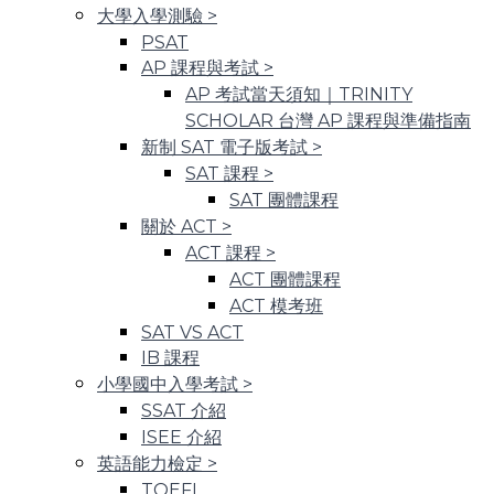
大學入學測驗
>
PSAT
AP 課程與考試
>
AP 考試當天須知｜TRINITY
SCHOLAR 台灣 AP 課程與準備指南
新制 SAT 電子版考試
>
SAT 課程
>
SAT 團體課程
關於 ACT
>
ACT 課程
>
ACT 團體課程
ACT 模考班
SAT VS ACT
IB 課程
小學國中入學考試
>
SSAT 介紹
ISEE 介紹
英語能力檢定
>
TOEFL