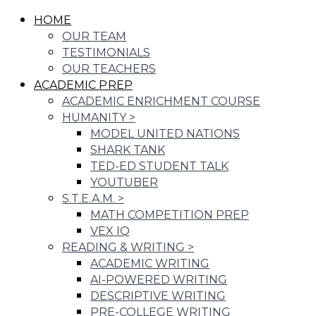
HOME
OUR TEAM
TESTIMONIALS
OUR TEACHERS
ACADEMIC PREP
ACADEMIC ENRICHMENT COURSE
HUMANITY
>
MODEL UNITED NATIONS
SHARK TANK
TED-ED STUDENT TALK
YOUTUBER
S.T.E.A.M.
>
MATH COMPETITION PREP
VEX IQ
READING & WRITING
>
ACADEMIC WRITING
AI-POWERED WRITING
DESCRIPTIVE WRITING
PRE-COLLEGE WRITING