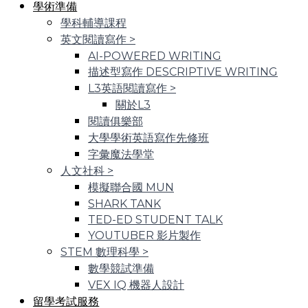
學術準備
學科輔導課程
英文閱讀寫作
>
AI-POWERED WRITING
描述型寫作 DESCRIPTIVE WRITING
L3英語閱讀寫作
>
關於L3
閱讀俱樂部
大學學術英語寫作先修班
字彙魔法學堂
人文社科
>
模擬聯合國 MUN
SHARK TANK
TED-ED STUDENT TALK
YOUTUBER 影片製作
STEM 數理科學
>
數學競試準備
VEX IQ 機器人設計
留學考試服務