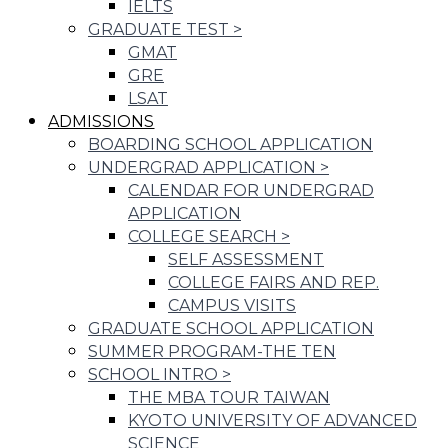
IELTS
GRADUATE TEST
>
GMAT
GRE
LSAT
ADMISSIONS
BOARDING SCHOOL APPLICATION
UNDERGRAD APPLICATION
>
CALENDAR FOR UNDERGRAD
APPLICATION
COLLEGE SEARCH
>
SELF ASSESSMENT
COLLEGE FAIRS AND REP.
CAMPUS VISITS
GRADUATE SCHOOL APPLICATION
SUMMER PROGRAM-THE TEN
SCHOOL INTRO
>
THE MBA TOUR TAIWAN
KYOTO UNIVERSITY OF ADVANCED
SCIENCE