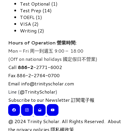
Test Optional (1)
Test Prep (14)
TOEFL (1)
VISA (2)
Writing (2)
Hours of Operation 營業時間:
Mon – Fri 周一到週五 9:00 – 18:00
(Off on national holidays 國定假日不營業)
Call
886-
2
-2771-6002
Fax 886-2-2764-0700
Email
info@trinityscholar.com
Line (
@TrinityScholar
)
Subscribe to our Newsletter 訂閱電子報
​@ 2024 Trinity Scholar. All Rights Reserved.
About
the privacy policies 隱私權政策