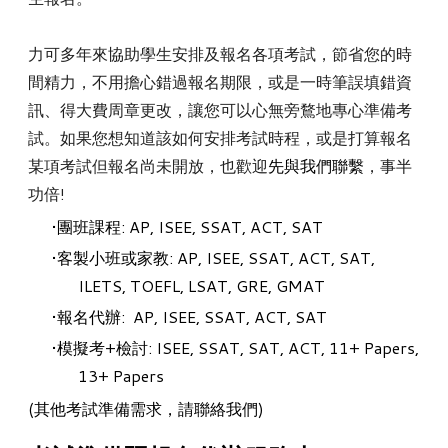
力可多年來協助學生安排及報名各項考試，節省您的時
間精力，
不用擔心錯過報名期限，或是一時筆誤填錯資
訊、得大費周章更改，
讓您可以心無旁鶩地專心準備考
試。
如果您想知道該如何安排考試時程，
或是打算報名
某項考試但報名尚未開放，也歡迎
先與我們聯繫
，
事半
功倍!
團班課程: AP, ISEE, SSAT, ACT, SAT
客製小班或家教:
AP, ISEE,
SSAT,
ACT,
SAT
,
ILETS,
TOEFL
, LSAT, GRE
,
GMAT
報名代辦:
AP, ISEE,
SSAT, ACT, SAT
模擬考+檢討: ISEE, SSAT, SAT, ACT, 11+ Papers,
13+ Papers
(其他考試準備需求，請
聯絡我們
)