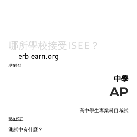
為了4至11年級
申請全球私立學校。
哪所學校
接受ISEE？
在
erblearn.org
查找。
現在預訂
中學
AP
高中學生專業科目考試
現在預訂
測試中有什麼？