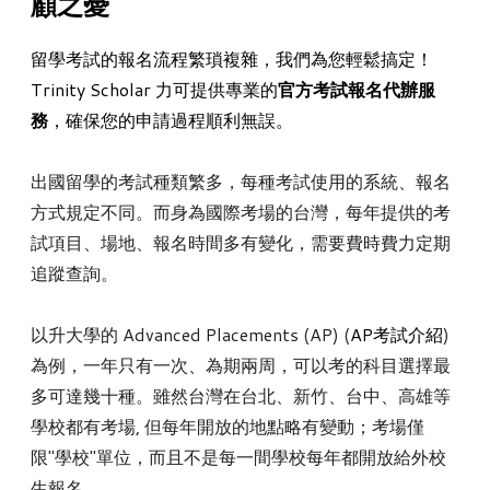
顧之憂
留學考試的報名流程繁瑣複雜，我們為您輕鬆搞定！
Trinity Scholar 力可提供專業的
官方考試報名代辦服
務
，確保您的申請過程順利無誤。
出國留學的考試種類繁多，
每種考試使用的系統、報名
方式規定不同。
而身為國際考場的台灣，每年提供的考
試項目、場地、
報名時間多有變化，需要費時費力定期
追蹤查詢。
以升大學的 Advanced Placements (AP) (
AP考試介紹
)
為例，一年只有一次、為期兩周，
可以考的科目選擇最
多可達幾十種。雖然台灣在台北、新竹、台中、
高雄等
學校都有考場, 但每年開放的地點略有變動；考場僅
限"學校"單位，而且
不是每一間學校每年都開放給外校
生報名。