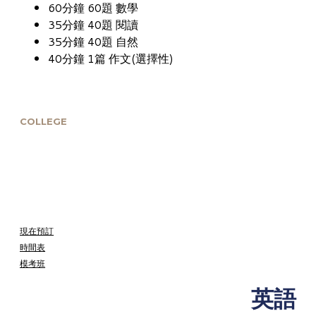
60分鐘 60題 數學
35分鐘 40題 閱讀
35分鐘 40題 自然
40分鐘 1篇 作文(選擇性)
COLLEGE
ACT
為了10至11年級學生
申請美國大學
現在預訂
時間表
模考班
英語