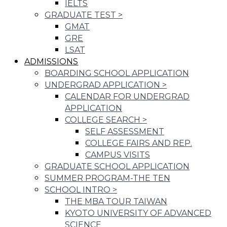
IELTS
GRADUATE TEST
>
GMAT
GRE
LSAT
ADMISSIONS
BOARDING SCHOOL APPLICATION
UNDERGRAD APPLICATION
>
CALENDAR FOR UNDERGRAD
APPLICATION
COLLEGE SEARCH
>
SELF ASSESSMENT
COLLEGE FAIRS AND REP.
CAMPUS VISITS
GRADUATE SCHOOL APPLICATION
SUMMER PROGRAM-THE TEN
SCHOOL INTRO
>
THE MBA TOUR TAIWAN
KYOTO UNIVERSITY OF ADVANCED
SCIENCE