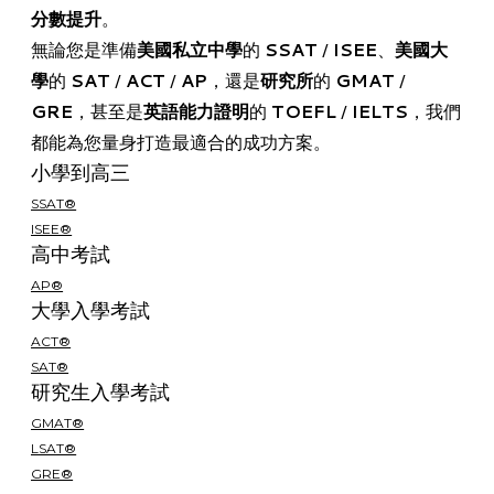
分數提升
。
無論您是準備
美國私立中學
的
SSAT
/
ISEE
、
美國大
學
的
SAT
/
ACT
/
AP
，還是
研究所
的
GMAT
/
GRE
，甚至是
英語能力證明
的
TOEFL
/
IELTS
，我們
都能為您量身打造最適合的成功方案。
小學到高三
SSAT®
ISEE®
高中考試
AP®
大學入學考試
ACT®
SAT®
研究生入學考試
GMAT®
LSAT®
GRE®