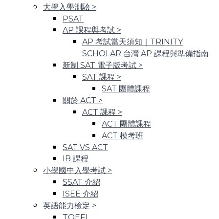
大學入學測驗
>
PSAT
AP 課程與考試
>
AP 考試當天須知｜TRINITY
SCHOLAR 台灣 AP 課程與準備指南
新制 SAT 電子版考試
>
SAT 課程
>
SAT 團體課程
關於 ACT
>
ACT 課程
>
ACT 團體課程
ACT 模考班
SAT VS ACT
IB 課程
小學國中入學考試
>
SSAT 介紹
ISEE 介紹
英語能力檢定
>
TOEFL