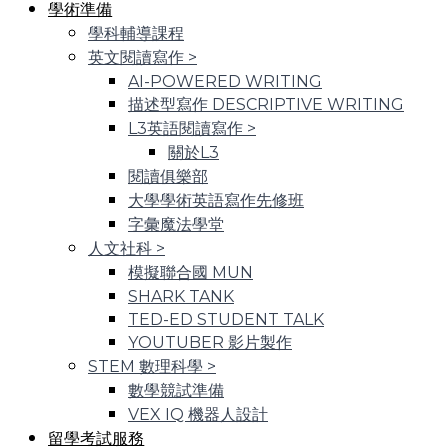
學術準備
學科輔導課程
英文閱讀寫作
>
AI-POWERED WRITING
描述型寫作 DESCRIPTIVE WRITING
L3英語閱讀寫作
>
關於L3
閱讀俱樂部
大學學術英語寫作先修班
字彙魔法學堂
人文社科
>
模擬聯合國 MUN
SHARK TANK
TED-ED STUDENT TALK
YOUTUBER 影片製作
STEM 數理科學
>
數學競試準備
VEX IQ 機器人設計
留學考試服務