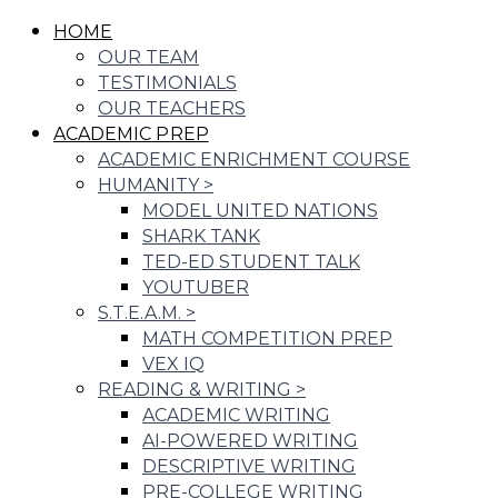
HOME
OUR TEAM
TESTIMONIALS
OUR TEACHERS
ACADEMIC PREP
ACADEMIC ENRICHMENT COURSE
HUMANITY
>
MODEL UNITED NATIONS
SHARK TANK
TED-ED STUDENT TALK
YOUTUBER
S.T.E.A.M.
>
MATH COMPETITION PREP
VEX IQ
READING & WRITING
>
ACADEMIC WRITING
AI-POWERED WRITING
DESCRIPTIVE WRITING
PRE-COLLEGE WRITING