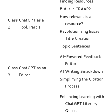
Finding Resources
But is it CRAAP?
How relevant is a
Class
​ChatGPT as a
resource?
2
Tool, Part 1
Revolutionizing Essay
Title Creation
Topic Sentences
AI-Powered Feedback:
Editor
Class
ChatGPT as an
AI Writing Smackdown
3
Editor
Simplifying the Citation
Process
Enhancing Learning with
ChatGPT Literary
Quizzes​