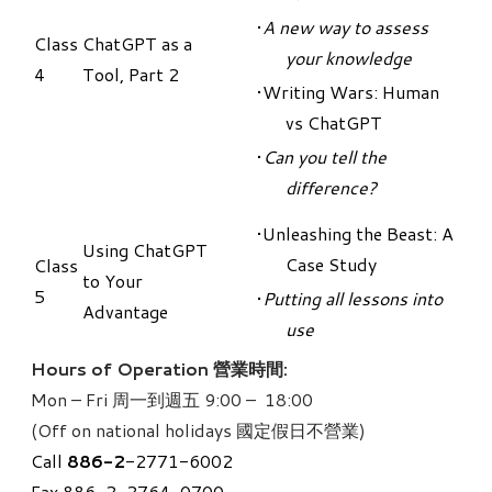
A new way to assess
Class
ChatGPT as a
your knowledge
4
Tool, Part 2
Writing Wars: Human
vs ChatGPT
Can you tell the
difference?
Unleashing the Beast: A
Using ChatGPT
Case Study
Class
to Your
5
Putting all lessons into
Advantage
use
Hours of Operation 營業時間:
Mon – Fri 周一到週五 9:00 – 18:00
(Off on national holidays 國定假日不營業)
Call
886-
2
-2771-6002
Fax 886-2-2764-0700