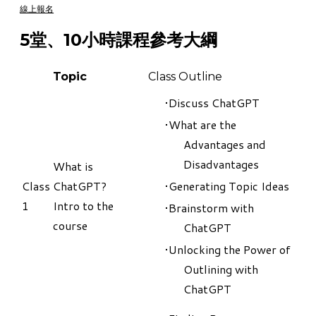
線上報名
5堂、10小時課程參考大綱
Topic
Class Outline
Discuss ChatGPT
What are the
Advantages and
Disadvantages
​What is
Class
ChatGPT?
Generating Topic Ideas
1
Intro to the
Brainstorm with
course
ChatGPT
Unlocking the Power of
Outlining with
ChatGPT