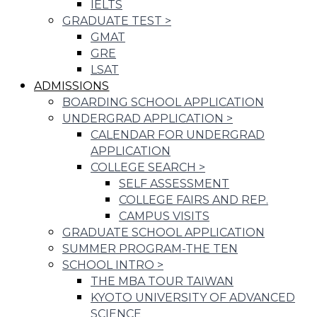
IELTS
GRADUATE TEST
>
GMAT
GRE
LSAT
ADMISSIONS
BOARDING SCHOOL APPLICATION
UNDERGRAD APPLICATION
>
CALENDAR FOR UNDERGRAD
APPLICATION
COLLEGE SEARCH
>
SELF ASSESSMENT
COLLEGE FAIRS AND REP.
CAMPUS VISITS
GRADUATE SCHOOL APPLICATION
SUMMER PROGRAM-THE TEN
SCHOOL INTRO
>
THE MBA TOUR TAIWAN
KYOTO UNIVERSITY OF ADVANCED
SCIENCE