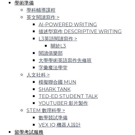
學術準備
學科輔導課程
英文閱讀寫作
>
AI-POWERED WRITING
描述型寫作 DESCRIPTIVE WRITING
L3英語閱讀寫作
>
關於L3
閱讀俱樂部
大學學術英語寫作先修班
字彙魔法學堂
人文社科
>
模擬聯合國 MUN
SHARK TANK
TED-ED STUDENT TALK
YOUTUBER 影片製作
STEM 數理科學
>
數學競試準備
VEX IQ 機器人設計
留學考試服務