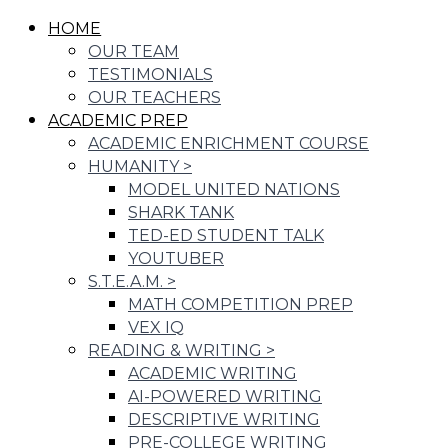
HOME
OUR TEAM
TESTIMONIALS
OUR TEACHERS
ACADEMIC PREP
ACADEMIC ENRICHMENT COURSE
HUMANITY
>
MODEL UNITED NATIONS
SHARK TANK
TED-ED STUDENT TALK
YOUTUBER
S.T.E.A.M.
>
MATH COMPETITION PREP
VEX IQ
READING & WRITING
>
ACADEMIC WRITING
AI-POWERED WRITING
DESCRIPTIVE WRITING
PRE-COLLEGE WRITING