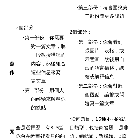
第三部份：考官圍繞第
二部份問更多問題
2個部分：
2個部分：
第一部份：你需要
第一部份：你會看到一
對一篇文章，聽
張圖片，表格，或
一段教授講課的
示意圖，然後用自
內容，然後組合
寫
己的語言描述，總
這些信息來寫一
作
結或解釋信息
篇文章
第二部份：你會對應一
第二部分：用個人
個觀點，論據或問
的經驗來解釋你
題寫一篇文章
的觀點
40道題目，15種不同的題
全是選擇題。有3-5篇
目類型，包括簡答題，是非
閱
你會在教室裡看見的的
題，總結題，選擇題。3篇