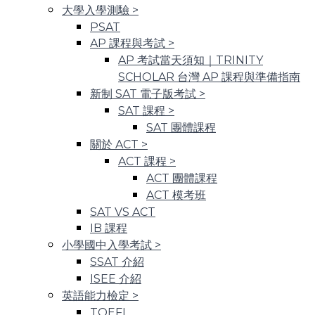
大學入學測驗
>
PSAT
AP 課程與考試
>
AP 考試當天須知｜TRINITY
SCHOLAR 台灣 AP 課程與準備指南
新制 SAT 電子版考試
>
SAT 課程
>
SAT 團體課程
關於 ACT
>
ACT 課程
>
ACT 團體課程
ACT 模考班
SAT VS ACT
IB 課程
小學國中入學考試
>
SSAT 介紹
ISEE 介紹
英語能力檢定
>
TOEFL