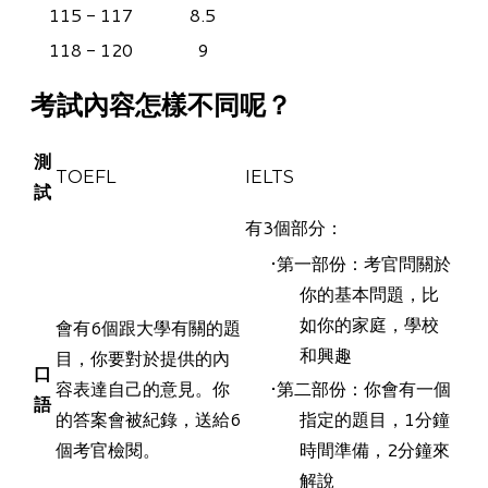
115 - 117
8.5
118 - 120
9
考試內容怎樣不同呢？
測
TOEFL
IELTS
試
有3個部分：
第一部份：考官問關於
你的基本問題，比
如你的家庭，學校
會有6個跟大學有關的題
和興趣
目，你要對於提供的內
口
容表達自己的意見。你
第二部份：你會有一個
語
的答案會被紀錄，送給6
指定的題目，1分鐘
個考官檢閱。
時間準備，2分鐘來
解說