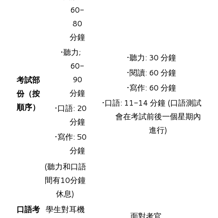
60-
80
分鐘
聽力;
聽力: 30 分鐘
60-
閱讀: 60 分鐘
90
考試部
寫作: 60 分鐘
分鐘
份（按
口語: 11-14 分鐘 (口語測試
順序）
口語: 20
會在考試前後一個星期內
分鐘
進行)
寫作: 50
分鐘
(聽力和口語
間有10分鐘
休息)
口語考
學生對耳機
面對考官