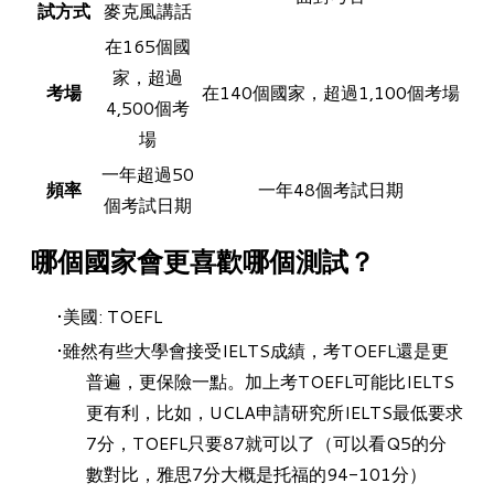
試方式
麥克風講話
在165個國
家，超過
考場
在140個國家，超過1,100個考場
4,500個考
場
一年超過50
頻率
一年48個考試日期
個考試日期
哪個國家會更喜歡哪個測試？
美國: TOEFL
雖然有些大學會接受IELTS成績，考TOEFL還是更
普遍，更保險一點。加上考TOEFL可能比IELTS
更有利，比如，UCLA申請研究所IELTS最低要求
7分，TOEFL只要87就可以了（可以看Q5的分
數對比，雅思7分大概是托福的94-101分）