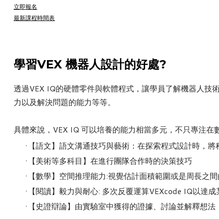
立即報名
最新課程時間表
學習VEX 機器人設計的好處?
透過VEX IQ的硬體零件與軟體程式，讓學員了解機器人
力以及解決問題的能力等等。
具體來說，VEX IQ 可以培養的能力相當多元，不只專
【語文】語文溝通技巧與藝術：在探索程式設計時，將
【美術等多科目】在進行團隊合作時的決策技巧
【數學】空間推理能力:視覺估計面積範圍或是周長之間
【閱讀】毅力與耐心: 多次反覆運算VEXcode IQ
【史證辯論】由實驗室中獲得的證據、討論並解釋想法