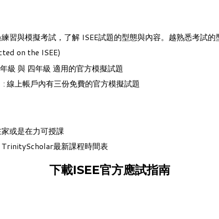
透過練習與模擬考試，了解
ISEE
試題的型態與內容。越熟悉考試的
on the ISEE)
年級
與
四年級
適用的官方模擬試題
Level) : 線上帳戶內有三份免費的官方模擬試題
在家或是在力可授課
。
TrinityScholar最新課程時間表
下載ISEE官方應試指南