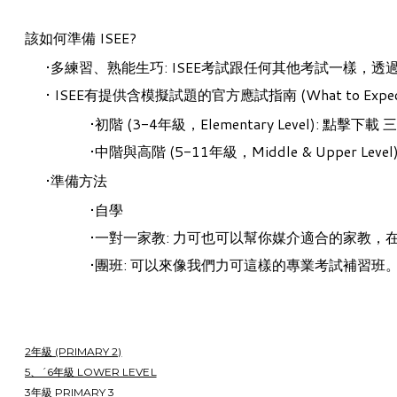
該如何準備 ISEE?
多練習、熟能生巧: ISEE考試跟任何其他考試一樣，
ISEE
有提供含模擬試題的官方應試指南 (What to Expected 
初階 (3-4年級，Elementary Level): 點擊下載
三
​中階與高階 (5-11年級，Middle & Upper 
準備方法
自學
一對一家教: 力可也可以幫你媒介適合的家教，
團班: 可以來像我們力可這樣的專業考試補習班
2年級 (PRIMARY 2)
5、ˊ6年級 LOWER LEVEL
3年級 PRIMARY 3