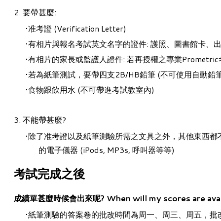
2. 要帶甚麼:
准考證 (
Verification Letter)
有相片與報名考試英文名字的證件: 護照、圖書館卡、
有相片的
家長或監護人
證件: 若再
授權之專業
Prome
若為紙筆測試，要帶四支2B/HB鉛筆 (
不可使用自動鉛
食物跟飲用水 (不可帶進考試教室內)
​3. 不能帶甚麼?
除了准考證以及紙筆測驗所需之文具之外，其他東西都
的電子儀器 (iPods, MP3s, 呼叫器等等)
考試完成之後
成績單甚麼時候會出來呢? When will my scores are avail
紙筆測驗的答案卷的批改時間為周一
、
周三、周五，批