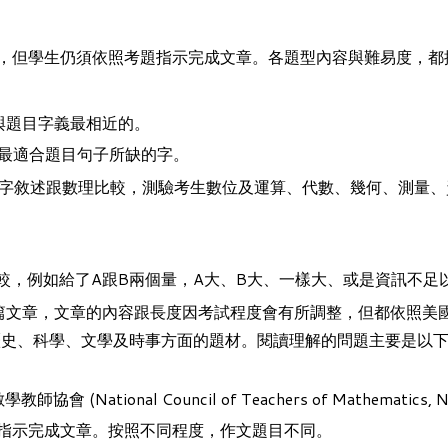
，但學生仍須依照考題指示完成文章。各題型內容與難易度，都
選出與題目字義最相近的。
選項中選出最適合題目句子所缺的字。
字敘述跟數理比較，測驗考生數位及運算、代數、幾何、測量、
較，例如給了A跟B兩個量，A大、B大、一樣大、或是資訊不
文章，文章的內容跟長度因考試程度會有所調整，但都依照美國
史、科學、文學及時事方面的題材。閱讀理解的問題主要是以下
協會 (National Council of Teachers of Math
指示完成文章。按照不同程度，作文題目不同。