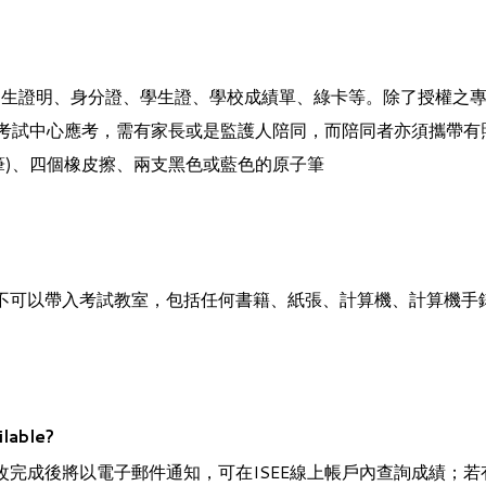
出生證明、身分證、學生證
、學校成績單、綠卡等。除了授權之
tric考試中心應考，需有家長或是監護人陪同，而陪同者亦須攜帶
筆)、四個橡皮擦、兩支黑色或藍色的原子筆
不可以帶入考試教室，包括任何書籍、紙張、計算機、計算機手
able?
改完成後將以電子郵件通知，可在ISEE線上帳戶內查詢成績；