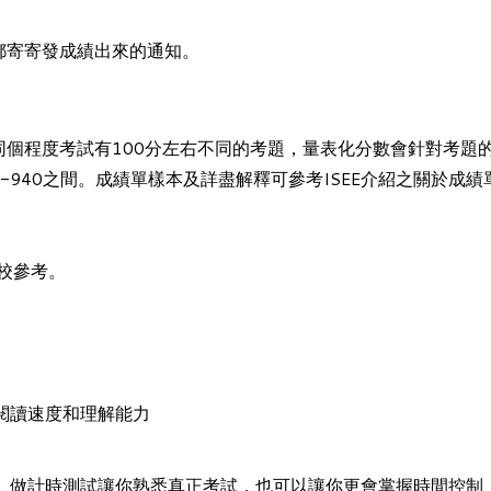
郵寄寄發成績出來的通知。
於ISEE同個程度考試有100分左右不同的考題，量表化分數會針
0-940之間。成績單樣本及詳盡解釋可參考
ISEE介紹
之關於成績
校參考。
閱讀速度和理解能力
。做計時測試讓你熟悉真正考試，也可以讓你更會掌握時間控制