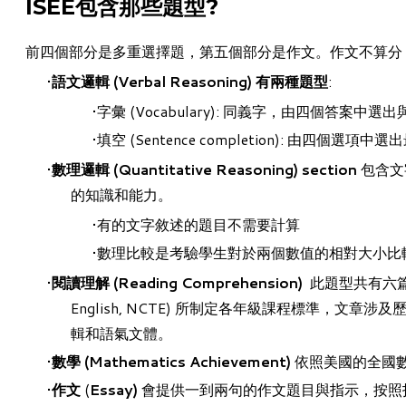
ISEE包含那些題型?
前四個部分是多重選擇題，第五個部分是作文。作文不算分
語文邏輯 (Verbal Reasoning) 有兩種題型
:
字彙 (Vocabulary): 同義字，由四個答案中
填空 (S
entence completion): 由四個
數理邏輯 (​
Quantitative Reasoning) section
包含文
的知識和能力。​
有的文字敘述的題目不需要計算
數理比較是考驗學生對於兩個數值的相對大小比
閱讀理解 (Reading Comprehension)
此題型共有六篇
English, NCTE)
所制定各年級課程標準，文章涉及歷
輯和語氣文體。
數學 (Mathematics Achievement)
依照美國的全國數學教師
作文
(
Essay)
會提供一到兩句的作文題目與指示，按照