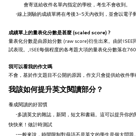
會寄送給收件名單內指定的學校，考生不會收到。
線上測驗的成績單將在考後3-5天內收到，並會以電子
成績單上的量表化分數是甚麼 (scaled score) ?
量表化分數是由原始分數 (raw score)衍生出來。由
試表現。,ISEE每個程度的各考題大項的量表化分數落在76
我可以看我的作文嗎
不會，基於作文題目不公開的原因，作文只會提供給收件學
我該如何提升英文閱讀部分？​
養成閱讀的好習慣
多讀英文的雜誌，新聞，短文和書籍。這可以提升你的
快快來！做計時測試
一般來說，時間限制對母語不是英文的學生是個大問題