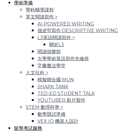
學術準備
學科輔導課程
英文閱讀寫作
>
AI-POWERED WRITING
描述型寫作 DESCRIPTIVE WRITING
L3英語閱讀寫作
>
關於L3
閱讀俱樂部
大學學術英語寫作先修班
字彙魔法學堂
人文社科
>
模擬聯合國 MUN
SHARK TANK
TED-ED STUDENT TALK
YOUTUBER 影片製作
STEM 數理科學
>
數學競試準備
VEX IQ 機器人設計
留學考試服務