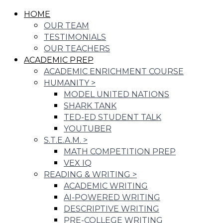
HOME
OUR TEAM
TESTIMONIALS
OUR TEACHERS
ACADEMIC PREP
ACADEMIC ENRICHMENT COURSE
HUMANITY
>
MODEL UNITED NATIONS
SHARK TANK
TED-ED STUDENT TALK
YOUTUBER
S.T.E.A.M.
>
MATH COMPETITION PREP
VEX IQ
READING & WRITING
>
ACADEMIC WRITING
AI-POWERED WRITING
DESCRIPTIVE WRITING
PRE-COLLEGE WRITING