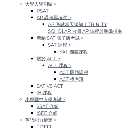
大學入學測驗
>
PSAT
AP 課程與考試
>
AP 考試當天須知｜TRINITY
SCHOLAR 台灣 AP 課程與準備指南
新制 SAT 電子版考試
>
SAT 課程
>
SAT 團體課程
關於 ACT
>
ACT 課程
>
ACT 團體課程
ACT 模考班
SAT VS ACT
IB 課程
小學國中入學考試
>
SSAT 介紹
ISEE 介紹
英語能力檢定
>
TOEFL