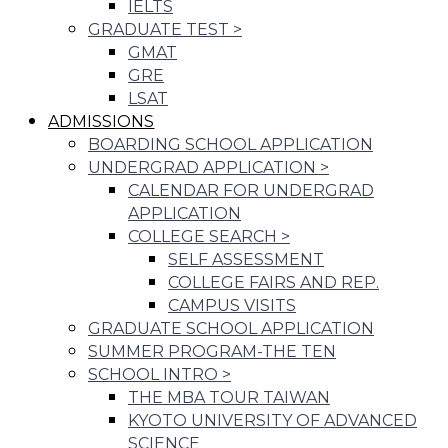
IELTS
GRADUATE TEST
>
GMAT
GRE
LSAT
ADMISSIONS
BOARDING SCHOOL APPLICATION
UNDERGRAD APPLICATION
>
CALENDAR FOR UNDERGRAD
APPLICATION
COLLEGE SEARCH
>
SELF ASSESSMENT
COLLEGE FAIRS AND REP.
CAMPUS VISITS
GRADUATE SCHOOL APPLICATION
SUMMER PROGRAM-THE TEN
SCHOOL INTRO
>
THE MBA TOUR TAIWAN
KYOTO UNIVERSITY OF ADVANCED
SCIENCE