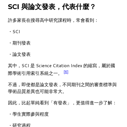
SCI 與論文發表，代表什麼？
許多家長在搜尋高中研究課程時，常會看到：
・SCI
・期刊發表
・論文發表
其中，SCI 是 Science Citation Index 的縮寫，屬於國
[6]
際學術引用索引系統之一。
不過，即使都是論文發表，不同期刊之間的審查標準與
學術品質差異也可能非常大。
因此，比起單純看到「有發表」，更值得進一步了解：
・學生實際參與程度
・研究過程