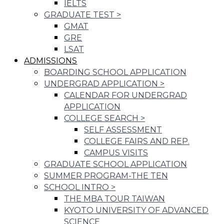
IELTS
GRADUATE TEST
>
GMAT
GRE
LSAT
ADMISSIONS
BOARDING SCHOOL APPLICATION
UNDERGRAD APPLICATION
>
CALENDAR FOR UNDERGRAD
APPLICATION
COLLEGE SEARCH
>
SELF ASSESSMENT
COLLEGE FAIRS AND REP.
CAMPUS VISITS
GRADUATE SCHOOL APPLICATION
SUMMER PROGRAM-THE TEN
SCHOOL INTRO
>
THE MBA TOUR TAIWAN
KYOTO UNIVERSITY OF ADVANCED
SCIENCE