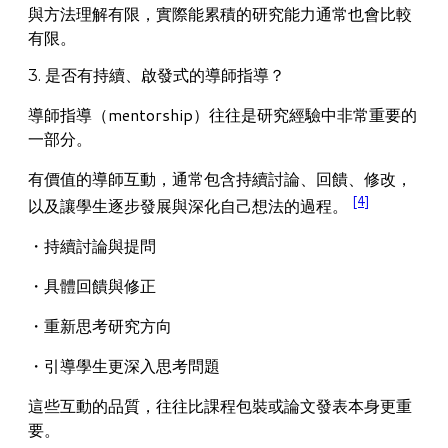
與方法理解有限，實際能累積的研究能力通常也會比較
有限。
3. 是否有持續、啟發式的導師指導？
導師指導（mentorship）往往是研究經驗中非常重要的
一部分。
有價值的導師互動，通常包含持續討論、回饋、修改，
[4]
以及讓學生逐步發展與深化自己想法的過程。
・持續討論與提問
・具體回饋與修正
・重新思考研究方向
・引導學生更深入思考問題
這些互動的品質，往往比課程包裝或論文發表本身更重
要。