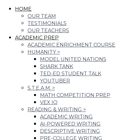
HOME
OUR TEAM
TESTIMONIALS
OUR TEACHERS
ACADEMIC PREP
ACADEMIC ENRICHMENT COURSE
HUMANITY
>
MODEL UNITED NATIONS
SHARK TANK
TED-ED STUDENT TALK
YOUTUBER
S.T.E.A.M.
>
MATH COMPETITION PREP
VEX IQ
READING & WRITING
>
ACADEMIC WRITING
AI-POWERED WRITING
DESCRIPTIVE WRITING
PRE-COLLEGE WRITING