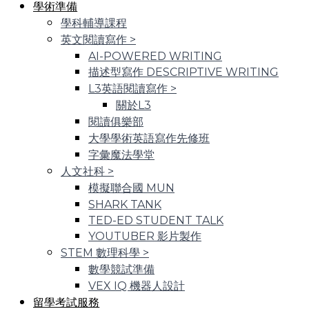
學術準備
學科輔導課程
英文閱讀寫作
>
AI-POWERED WRITING
描述型寫作 DESCRIPTIVE WRITING
L3英語閱讀寫作
>
關於L3
閱讀俱樂部
大學學術英語寫作先修班
字彙魔法學堂
人文社科
>
模擬聯合國 MUN
SHARK TANK
TED-ED STUDENT TALK
YOUTUBER 影片製作
STEM 數理科學
>
數學競試準備
VEX IQ 機器人設計
留學考試服務