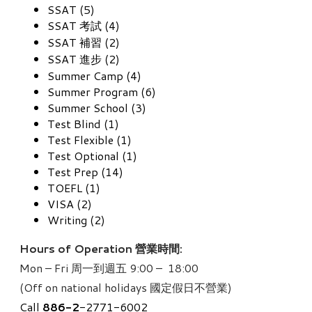
SSAT (5)
SSAT 考試 (4)
SSAT 補習 (2)
SSAT 進步 (2)
Summer Camp (4)
Summer Program (6)
Summer School (3)
Test Blind (1)
Test Flexible (1)
Test Optional (1)
Test Prep (14)
TOEFL (1)
VISA (2)
Writing (2)
Hours of Operation 營業時間:
Mon – Fri 周一到週五 9:00 – 18:00
(Off on national holidays 國定假日不營業)
Call
886-
2
-2771-6002