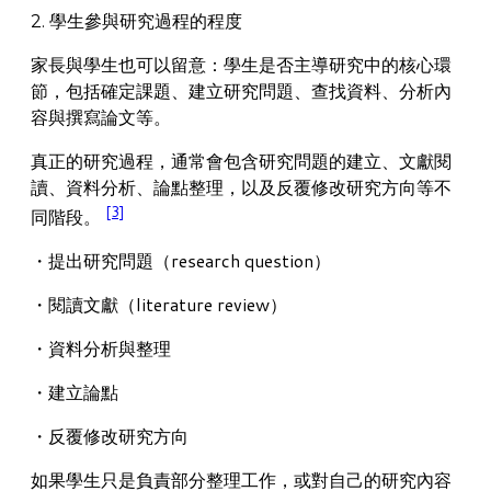
2. 學生參與研究過程的程度
家長與學生也可以留意：學生是否主導研究中的核心環
節，包括確定課題、建立研究問題、查找資料、分析內
容與撰寫論文等。
真正的研究過程，通常會包含研究問題的建立、文獻閱
讀、資料分析、論點整理，以及反覆修改研究方向等不
[3]
同階段。
・提出研究問題（research question）
・閱讀文獻（literature review）
・資料分析與整理
・建立論點
・反覆修改研究方向
如果學生只是負責部分整理工作，或對自己的研究內容