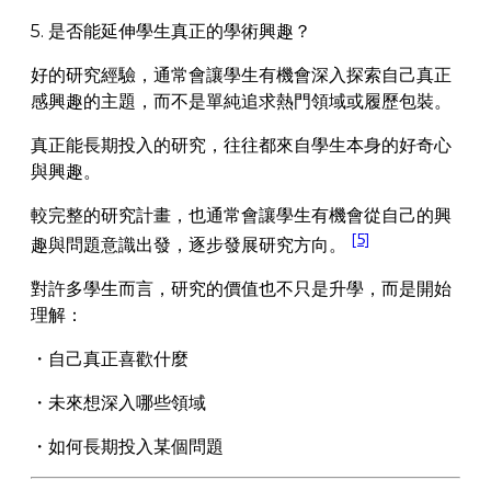
5. 是否能延伸學生真正的學術興趣？
好的研究經驗，通常會讓學生有機會深入探索自己真正
感興趣的主題，而不是單純追求熱門領域或履歷包裝。
真正能長期投入的研究，往往都來自學生本身的好奇心
與興趣。
較完整的研究計畫，也通常會讓學生有機會從自己的興
[5]
趣與問題意識出發，逐步發展研究方向。
對許多學生而言，研究的價值也不只是升學，而是開始
理解：
・自己真正喜歡什麼
・未來想深入哪些領域
・如何長期投入某個問題