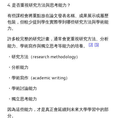
4. 是否重視研究方法與思考能力？
有些課程會將重點放在論文發表名稱、成果展示或履歷
包裝，但較少提到學生實際學到哪些研究方法與學術能
力。
許多較完整的研究計畫，通常會更重視研究方法、分析
[3]
[5]
能力、學術寫作與獨立思考等能力的培養。
・研究方法（research methodology）
・分析能力
・學術寫作（academic writing）
・學術討論能力
・獨立思考能力
因為這些能力，才是真正會延續到未來大學學習中的部
分。