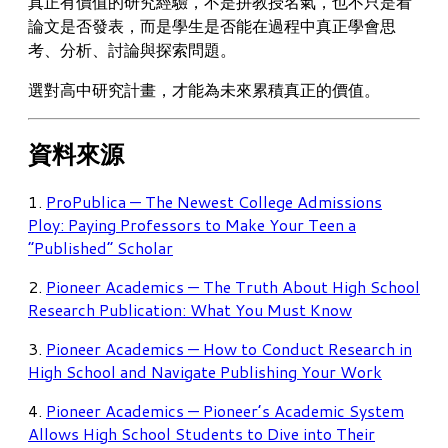
真正有價值的研究經驗，不是拼教授名氣，也不只是看
論文是否發表，而是學生是否能在過程中真正學會思
考、分析、討論與探索問題。
選對高中研究計畫，才能為未來累積真正的價值。
資料來源
1.
ProPublica — The Newest College Admissions
Ploy: Paying Professors to Make Your Teen a
“Published” Scholar
2.
Pioneer Academics — The Truth About High School
Research Publication: What You Must Know
3.
Pioneer Academics — How to Conduct Research in
High School and Navigate Publishing Your Work
4.
Pioneer Academics — Pioneer’s Academic System
Allows High School Students to Dive into Their