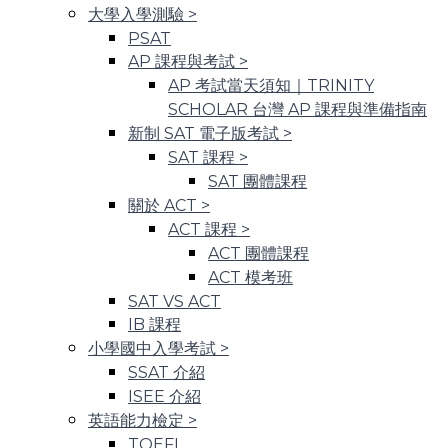
大學入學測驗
>
PSAT
AP 課程與考試
>
AP 考試當天須知｜TRINITY
SCHOLAR 台灣 AP 課程與準備指南
新制 SAT 電子版考試
>
SAT 課程
>
SAT 團體課程
關於 ACT
>
ACT 課程
>
ACT 團體課程
ACT 模考班
SAT VS ACT
IB 課程
小學國中入學考試
>
SSAT 介紹
ISEE 介紹
英語能力檢定
>
TOEFL