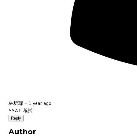
林圻瑋 -
1 year ago
SSAT 考試
Reply
Author