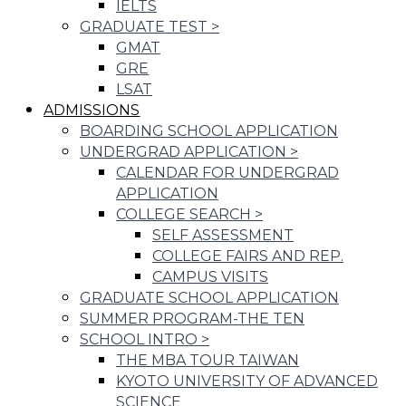
IELTS
GRADUATE TEST
>
GMAT
GRE
LSAT
ADMISSIONS
BOARDING SCHOOL APPLICATION
UNDERGRAD APPLICATION
>
CALENDAR FOR UNDERGRAD
APPLICATION
COLLEGE SEARCH
>
SELF ASSESSMENT
COLLEGE FAIRS AND REP.
CAMPUS VISITS
GRADUATE SCHOOL APPLICATION
SUMMER PROGRAM-THE TEN
SCHOOL INTRO
>
THE MBA TOUR TAIWAN
KYOTO UNIVERSITY OF ADVANCED
SCIENCE