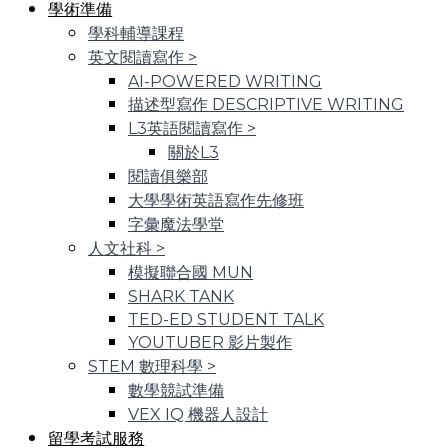
學術準備
學科輔導課程
英文閱讀寫作
>
AI-POWERED WRITING
描述型寫作 DESCRIPTIVE WRITING
L3英語閱讀寫作
>
關於L3
閱讀俱樂部
大學學術英語寫作先修班
字彙魔法學堂
人文社科
>
模擬聯合國 MUN
SHARK TANK
TED-ED STUDENT TALK
YOUTUBER 影片製作
STEM 數理科學
>
數學競試準備
VEX IQ 機器人設計
留學考試服務