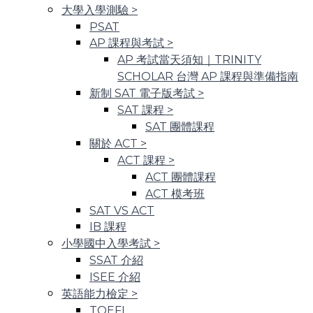
大學入學測驗
>
PSAT
AP 課程與考試
>
AP 考試當天須知｜TRINITY
SCHOLAR 台灣 AP 課程與準備指南
新制 SAT 電子版考試
>
SAT 課程
>
SAT 團體課程
關於 ACT
>
ACT 課程
>
ACT 團體課程
ACT 模考班
SAT VS ACT
IB 課程
小學國中入學考試
>
SSAT 介紹
ISEE 介紹
英語能力檢定
>
TOEFL