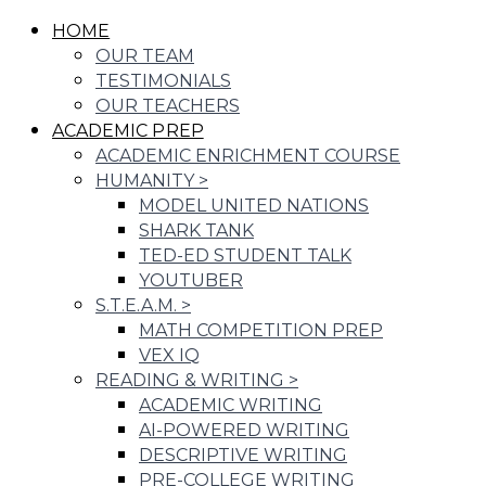
HOME
OUR TEAM
TESTIMONIALS
OUR TEACHERS
ACADEMIC PREP
ACADEMIC ENRICHMENT COURSE
HUMANITY
>
MODEL UNITED NATIONS
SHARK TANK
TED-ED STUDENT TALK
YOUTUBER
S.T.E.A.M.
>
MATH COMPETITION PREP
VEX IQ
READING & WRITING
>
ACADEMIC WRITING
AI-POWERED WRITING
DESCRIPTIVE WRITING
PRE-COLLEGE WRITING