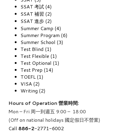
SSAT 考試 (4)
SSAT 補習 (2)
SSAT 進步 (2)
Summer Camp (4)
Summer Program (6)
Summer School (3)
Test Blind (1)
Test Flexible (1)
Test Optional (1)
Test Prep (14)
TOEFL (1)
VISA (2)
Writing (2)
Hours of Operation 營業時間:
Mon – Fri 周一到週五 9:00 – 18:00
(Off on national holidays 國定假日不營業)
Call
886-
2
-2771-6002