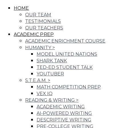
HOME
OUR TEAM
TESTIMONIALS
OUR TEACHERS
ACADEMIC PREP
ACADEMIC ENRICHMENT COURSE
HUMANITY
>
MODEL UNITED NATIONS
SHARK TANK
TED-ED STUDENT TALK
YOUTUBER
S.T.E.A.M.
>
MATH COMPETITION PREP
VEX IQ
READING & WRITING
>
ACADEMIC WRITING
AI-POWERED WRITING
DESCRIPTIVE WRITING
PRE-COLLEGE WRITING