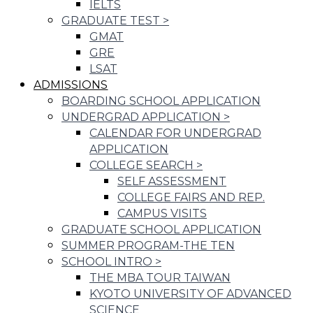
IELTS
GRADUATE TEST
>
GMAT
GRE
LSAT
ADMISSIONS
BOARDING SCHOOL APPLICATION
UNDERGRAD APPLICATION
>
CALENDAR FOR UNDERGRAD
APPLICATION
COLLEGE SEARCH
>
SELF ASSESSMENT
COLLEGE FAIRS AND REP.
CAMPUS VISITS
GRADUATE SCHOOL APPLICATION
SUMMER PROGRAM-THE TEN
SCHOOL INTRO
>
THE MBA TOUR TAIWAN
KYOTO UNIVERSITY OF ADVANCED
SCIENCE