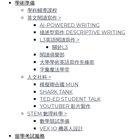
學術準備
學科輔導課程
英文閱讀寫作
>
AI-POWERED WRITING
描述型寫作 DESCRIPTIVE WRITING
L3英語閱讀寫作
>
關於L3
閱讀俱樂部
大學學術英語寫作先修班
字彙魔法學堂
人文社科
>
模擬聯合國 MUN
SHARK TANK
TED-ED STUDENT TALK
YOUTUBER 影片製作
STEM 數理科學
>
數學競試準備
VEX IQ 機器人設計
留學考試服務