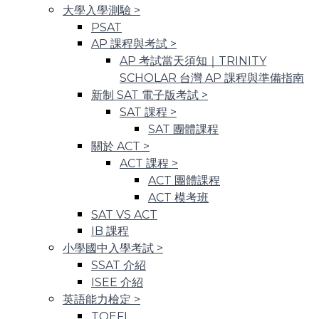
大學入學測驗
>
PSAT
AP 課程與考試
>
AP 考試當天須知｜TRINITY
SCHOLAR 台灣 AP 課程與準備指南
新制 SAT 電子版考試
>
SAT 課程
>
SAT 團體課程
關於 ACT
>
ACT 課程
>
ACT 團體課程
ACT 模考班
SAT VS ACT
IB 課程
小學國中入學考試
>
SSAT 介紹
ISEE 介紹
英語能力檢定
>
TOEFL