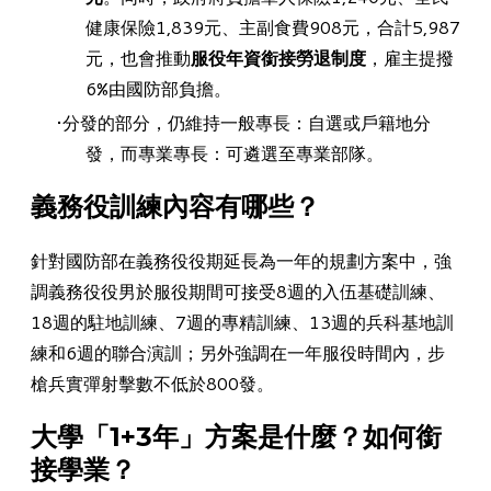
健康保險1,839元、主副食費908元，合計5,987
元，也會推動
服役年資銜接勞退制度
，雇主提撥
6%由國防部負擔。
分發的部分，仍維持一般專長：自選或戶籍地分
發，而專業專長：可遴選至專業部隊。
​義務役訓練內容有哪些？
針對國防部在義務役役期延長為一年的規劃方案中，強
調義務役役男於服役期間可接受8週的入伍基礎訓練、
18週的駐地訓練、7週的專精訓練、13週的兵科基地訓
練和6週的聯合演訓；另外強調在一年服役時間內，步
槍兵實彈射擊數不低於800發。
​大學「1+3年」方案是什麼？如何銜
接學業？