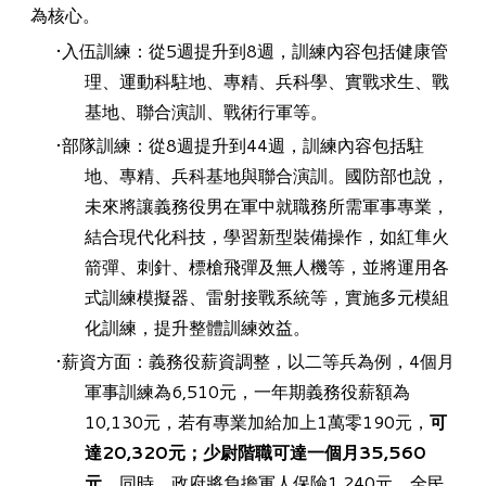
為核心。
入伍訓練：從5週提升到8週，訓練內容包括健康管
理、運動科駐地、專精、兵科學、實戰求生、戰
基地、聯合演訓、戰術行軍等。
部隊訓練：從8週提升到44週，訓練內容包括駐
地、專精、兵科基地與聯合演訓。國防部也說，
未來將讓義務役男在軍中就職務所需軍事專業，
結合現代化科技，學習新型裝備操作，如紅隼火
箭彈、刺針、標槍飛彈及無人機等，並將運用各
式訓練模擬器、雷射接戰系統等，實施多元模組
化訓練，提升整體訓練效益。
薪資方面：義務役薪資調整，以二等兵為例，4個月
軍事訓練為6,510元，一年期義務役薪額為
10,130元，若有專業加給加上1萬零190元，
可
達20,320元；少尉階職可達一個月35,560
元
。同時，政府將負擔軍人保險1,240元、全民