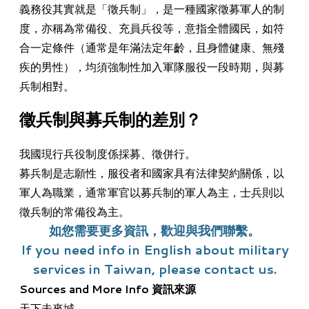
義務役其實就是「徵兵制」，是一種國家徵募軍人的制
度，亦稱為常備役、充員兵役等，意指全體國民，如符
合一定條件（通常是年滿法定年齡，且身體健康、無殘
疾的男性），均須強制性加入軍隊服役一段時期，與募
兵制相對。
​徵兵制與募兵制的差別？
我國現行兵役制度係採募、徵併行。
​募兵制是志願性，服役者和國家具有法律契約關係，以
軍人為職業，通常軍官以募兵制的軍人為主，士兵則以
徵兵制的常備役為主。
如您需要更多資訊，歡迎與我們聯繫。
If you need info in English about military
services in Taiwan, please contact us.
Sources and More Info 資訊來源
天下未來城