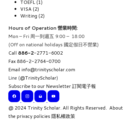
TOEFL (1)
VISA (2)
Writing (2)
Hours of Operation 營業時間:
Mon – Fri 周一到週五 9:00 – 18:00
(Off on national holidays 國定假日不營業)
Call
886-
2
-2771-6002
Fax 886-2-2764-0700
Email
info@trinityscholar.com
Line (
@TrinityScholar
)
Subscribe to our Newsletter 訂閱電子報
​@ 2024 Trinity Scholar. All Rights Reserved.
About
the privacy policies 隱私權政策