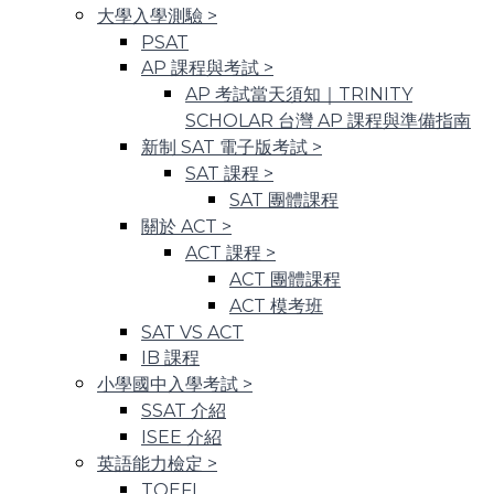
大學入學測驗
>
PSAT
AP 課程與考試
>
AP 考試當天須知｜TRINITY
SCHOLAR 台灣 AP 課程與準備指南
新制 SAT 電子版考試
>
SAT 課程
>
SAT 團體課程
關於 ACT
>
ACT 課程
>
ACT 團體課程
ACT 模考班
SAT VS ACT
IB 課程
小學國中入學考試
>
SSAT 介紹
ISEE 介紹
英語能力檢定
>
TOEFL