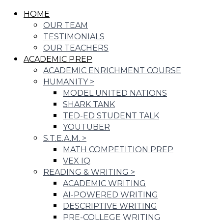
HOME
OUR TEAM
TESTIMONIALS
OUR TEACHERS
ACADEMIC PREP
ACADEMIC ENRICHMENT COURSE
HUMANITY
>
MODEL UNITED NATIONS
SHARK TANK
TED-ED STUDENT TALK
YOUTUBER
S.T.E.A.M.
>
MATH COMPETITION PREP
VEX IQ
READING & WRITING
>
ACADEMIC WRITING
AI-POWERED WRITING
DESCRIPTIVE WRITING
PRE-COLLEGE WRITING