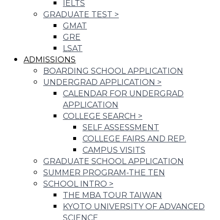
IELTS
GRADUATE TEST
>
GMAT
GRE
LSAT
ADMISSIONS
BOARDING SCHOOL APPLICATION
UNDERGRAD APPLICATION
>
CALENDAR FOR UNDERGRAD
APPLICATION
COLLEGE SEARCH
>
SELF ASSESSMENT
COLLEGE FAIRS AND REP.
CAMPUS VISITS
GRADUATE SCHOOL APPLICATION
SUMMER PROGRAM-THE TEN
SCHOOL INTRO
>
THE MBA TOUR TAIWAN
KYOTO UNIVERSITY OF ADVANCED
SCIENCE