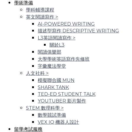
學術準備
學科輔導課程
英文閱讀寫作
>
AI-POWERED WRITING
描述型寫作 DESCRIPTIVE WRITING
L3英語閱讀寫作
>
關於L3
閱讀俱樂部
大學學術英語寫作先修班
字彙魔法學堂
人文社科
>
模擬聯合國 MUN
SHARK TANK
TED-ED STUDENT TALK
YOUTUBER 影片製作
STEM 數理科學
>
數學競試準備
VEX IQ 機器人設計
留學考試服務