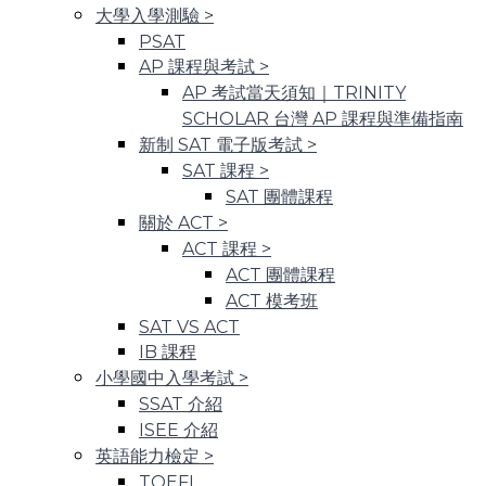
大學入學測驗
>
PSAT
AP 課程與考試
>
AP 考試當天須知｜TRINITY
SCHOLAR 台灣 AP 課程與準備指南
新制 SAT 電子版考試
>
SAT 課程
>
SAT 團體課程
關於 ACT
>
ACT 課程
>
ACT 團體課程
ACT 模考班
SAT VS ACT
IB 課程
小學國中入學考試
>
SSAT 介紹
ISEE 介紹
英語能力檢定
>
TOEFL