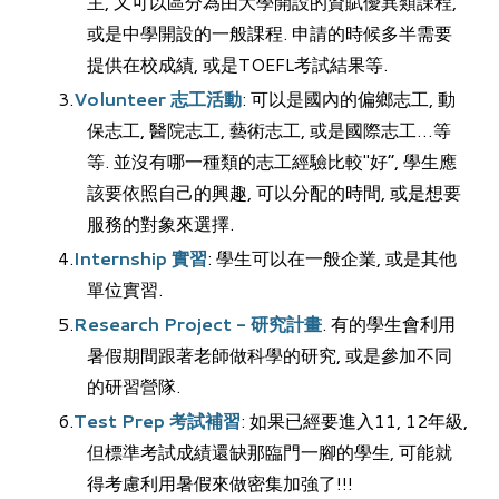
主, 又可以區分為由大學開設的資賦優異類課程,
或是中學開設的一般課程. 申請的時候多半需要
提供在校成績, 或是TOEFL考試結果等.
Volunteer 志工活動
: 可以是國內的偏鄉志工, 動
保志工, 醫院志工, 藝術志工, 或是國際志工…等
等. 並沒有哪一種類的志工經驗比較"好”, 學生應
該要依照自己的興趣, 可以分配的時間, 或是想要
服務的對象來選擇.
Internship 實習
: 學生可以在一般企業, 或是其他
單位實習.
Research Project - 研究計畫
. 有的學生會利用
暑假期間跟著老師做科學的研究, 或是參加不同
的研習營隊.
Test Prep 考試補習
: 如果已經要進入11, 12年級,
但標準考試成績還缺那臨門一腳的學生, 可能就
得考慮利用暑假來做密集加強了!!!