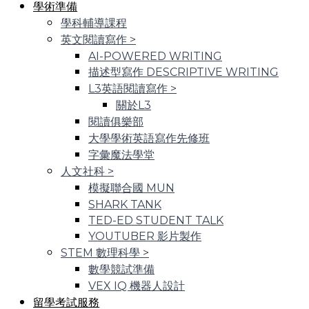
學術準備
學科輔導課程
英文閱讀寫作
>
AI-POWERED WRITING
描述型寫作 DESCRIPTIVE WRITING
L3英語閱讀寫作
>
關於L3
閱讀俱樂部
大學學術英語寫作先修班
字彙魔法學堂
人文社科
>
模擬聯合國 MUN
SHARK TANK
TED-ED STUDENT TALK
YOUTUBER 影片製作
STEM 數理科學
>
數學競試準備
VEX IQ 機器人設計
留學考試服務