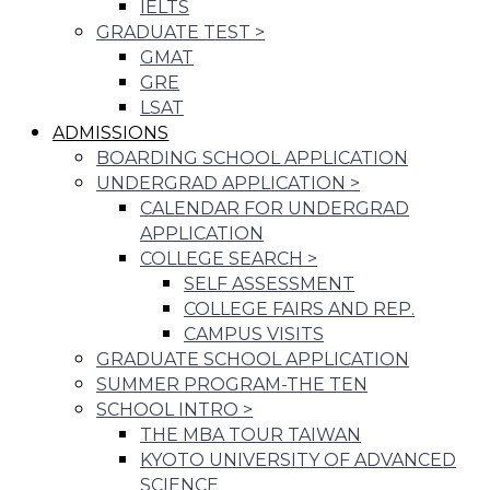
IELTS
GRADUATE TEST
>
GMAT
GRE
LSAT
ADMISSIONS
BOARDING SCHOOL APPLICATION
UNDERGRAD APPLICATION
>
CALENDAR FOR UNDERGRAD
APPLICATION
COLLEGE SEARCH
>
SELF ASSESSMENT
COLLEGE FAIRS AND REP.
CAMPUS VISITS
GRADUATE SCHOOL APPLICATION
SUMMER PROGRAM-THE TEN
SCHOOL INTRO
>
THE MBA TOUR TAIWAN
KYOTO UNIVERSITY OF ADVANCED
SCIENCE