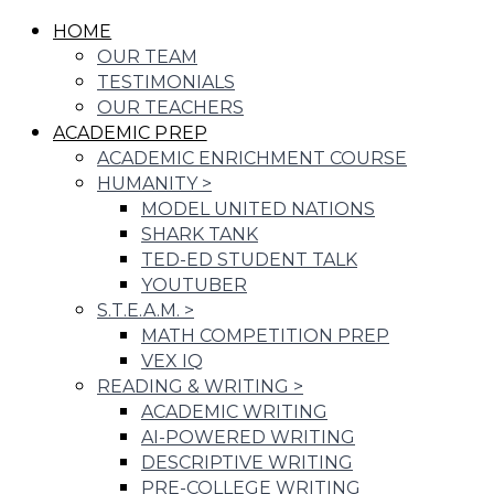
HOME
OUR TEAM
TESTIMONIALS
OUR TEACHERS
ACADEMIC PREP
ACADEMIC ENRICHMENT COURSE
HUMANITY
>
MODEL UNITED NATIONS
SHARK TANK
TED-ED STUDENT TALK
YOUTUBER
S.T.E.A.M.
>
MATH COMPETITION PREP
VEX IQ
READING & WRITING
>
ACADEMIC WRITING
AI-POWERED WRITING
DESCRIPTIVE WRITING
PRE-COLLEGE WRITING