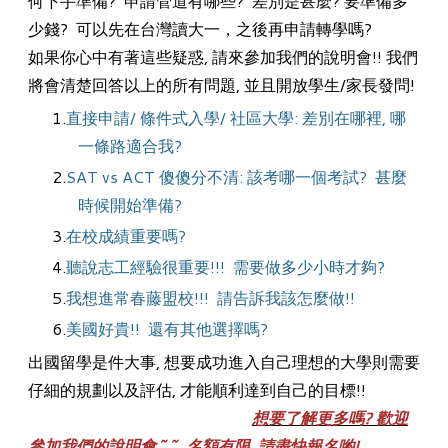
何下手準備? 申請管道有哪些? 差別是甚麼? 要準備多
少錢? 可以先在台灣讀大一，之後再申請轉學嗎?
如果你心中有著這些疑惑, 請來參加我們的說明會!! 我們
將會清楚回答以上的所有問題, 並且開放學生/家長發問!
直接申請/ 條件式入學/ 社區大學: 差別在哪裡, 哪
一條路適合我?
SAT vs ACT 傻傻分不清: 該考哪一個考試? 甚麼
時候開始準備?
在校成績重要嗎?
聽說志工經驗很重要!!! 需要做多少小時才夠?
我想進常春藤盟校!!! 請告訴我該怎麼做!!
美國好貴!! 還有其他選擇嗎?
出國留學是件大事, 想要成功進入自己理想的大學則需要
仔細的規劃以及評估, 才能順利達到自己的目標!!
想要了解更多嗎? 歡迎
參加我們的說明會~~ 名額有限, 請盡快報名喲!