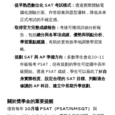
提早熟悉數位化 SAT 考試模式：
透過實際體驗電
腦化測驗介面、作答節奏與題型邏輯，降低未來
正式考試的不確定感。
取得官方完整成績報告：
考後可獲得詳細分析報
告，包括
總分與各單項成績、優勢與弱點分析、
學習重點建議
，有助於更有效率地調整學習策
略。
規劃 SAT 與 AP 準備方向：
多數學生會在10–11
年級報考 PSAT，但有規劃的學生可從國中高年
級開始。透過 PSAT 成績，學生可以藉此了解
自
身實際程度、設定合理的 SAT 目標、判斷適合
修讀的 AP 科目、建立中長期升學規劃
。
關於獎學金的重要提醒
僅有每年
10月場
PSAT（PSAT/NMSQT
）
與