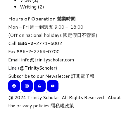
Writing (2)
Hours of Operation 營業時間:
Mon – Fri 周一到週五 9:00 – 18:00
(Off on national holidays 國定假日不營業)
Call
886-
2
-2771-6002
Fax 886-2-2764-0700
Email
info@trinityscholar.com
Line (
@TrinityScholar
)
Subscribe to our Newsletter 訂閱電子報
​@ 2024 Trinity Scholar. All Rights Reserved.
About
the privacy policies 隱私權政策