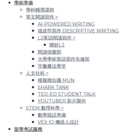
學術準備
學科輔導課程
英文閱讀寫作
>
AI-POWERED WRITING
描述型寫作 DESCRIPTIVE WRITING
L3英語閱讀寫作
>
關於L3
閱讀俱樂部
大學學術英語寫作先修班
字彙魔法學堂
人文社科
>
模擬聯合國 MUN
SHARK TANK
TED-ED STUDENT TALK
YOUTUBER 影片製作
STEM 數理科學
>
數學競試準備
VEX IQ 機器人設計
留學考試服務