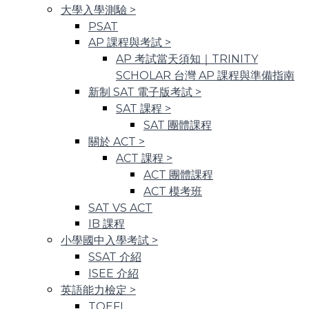
大學入學測驗
>
PSAT
AP 課程與考試
>
AP 考試當天須知｜TRINITY
SCHOLAR 台灣 AP 課程與準備指南
新制 SAT 電子版考試
>
SAT 課程
>
SAT 團體課程
關於 ACT
>
ACT 課程
>
ACT 團體課程
ACT 模考班
SAT VS ACT
IB 課程
小學國中入學考試
>
SSAT 介紹
ISEE 介紹
英語能力檢定
>
TOEFL