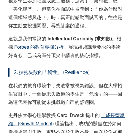
很多學生參加社團或志工服務，是為了「湊時數」或
「美化履歷」。但當你在面試中被問到：「你為什麼對
這個領域感興趣？」時，真正能感動面試官的，往往是
你主動去挖掘問題、尋找答案的過程。
這就是我們常說的
Intellectual Curiosity (求知欲)
。根
據
Forbes 的教育專欄分析
，展現超越課堂要求的學術
好奇心，已成為區分頂尖申請者的核心指標。
2. 擁抱失敗的「韌性」 (Resilience)
在我們的教育環境中，失敗常被視為錯誤。但在大學招
生官眼中，一個從未失敗過的學生是「危險」的——因
為這代表你可能從未挑戰過自己的舒適圈。
史丹佛大學心理學教授 Carol Dweck 提出的
「成長型思
維」(Growth Mindset)
理論指出，成功的關鍵在於如何
看待挑戰與失敗。重點不在於失敗本身，而在於你如何