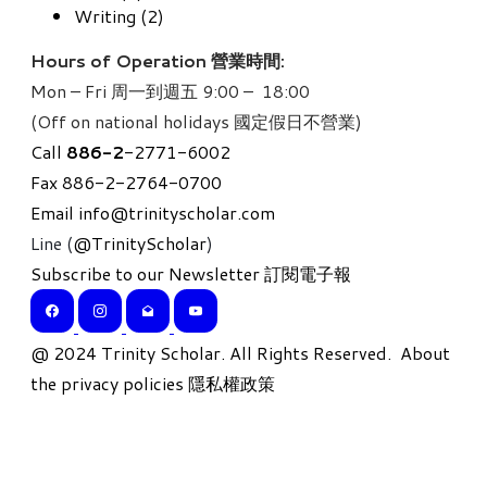
Writing (2)
Hours of Operation 營業時間:
Mon – Fri 周一到週五 9:00 – 18:00
(Off on national holidays 國定假日不營業)
Call
886-
2
-2771-6002
Fax 886-2-2764-0700
Email
info@trinityscholar.com
Line (
@TrinityScholar
)
Subscribe to our Newsletter 訂閱電子報
​@ 2024 Trinity Scholar. All Rights Reserved.
About
the privacy policies 隱私權政策