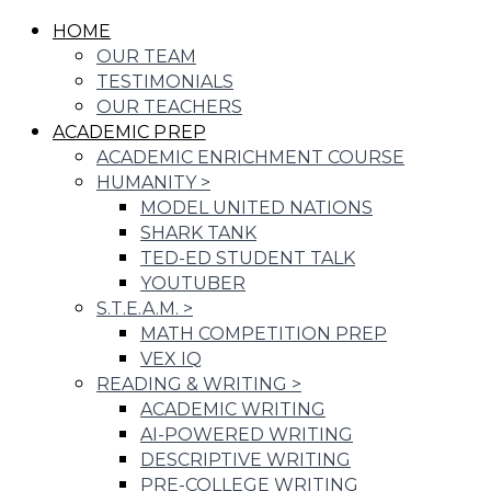
HOME
OUR TEAM
TESTIMONIALS
OUR TEACHERS
ACADEMIC PREP
ACADEMIC ENRICHMENT COURSE
HUMANITY
>
MODEL UNITED NATIONS
SHARK TANK
TED-ED STUDENT TALK
YOUTUBER
S.T.E.A.M.
>
MATH COMPETITION PREP
VEX IQ
READING & WRITING
>
ACADEMIC WRITING
AI-POWERED WRITING
DESCRIPTIVE WRITING
PRE-COLLEGE WRITING