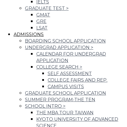
IELTS
GRADUATE TEST
>
GMAT
GRE
LSAT
ADMISSIONS
BOARDING SCHOOL APPLICATION
UNDERGRAD APPLICATION
>
CALENDAR FOR UNDERGRAD
APPLICATION
COLLEGE SEARCH
>
SELF ASSESSMENT
COLLEGE FAIRS AND REP.
CAMPUS VISITS
GRADUATE SCHOOL APPLICATION
SUMMER PROGRAM-THE TEN
SCHOOL INTRO
>
THE MBA TOUR TAIWAN
KYOTO UNIVERSITY OF ADVANCED
SCIENCE