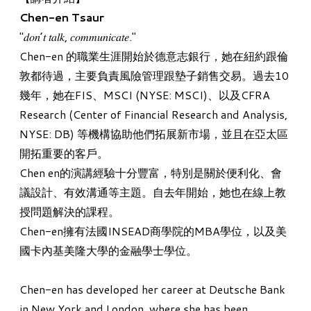
Chen-en Tsaur
"𝑑𝑜𝑛’𝑡 𝑡𝑎𝑙𝑘, 𝑐𝑜𝑚𝑚𝑢𝑛𝑖𝑐𝑎𝑡𝑒."
Chen-en 的職業生涯開始於
德意志銀行
，她在紐約跟倫
敦都待過，主要負責風險管理跟墊子銷售交易。過去10
幾年，她在
FIS
、
MSCI
(
NYSE:
MSCI)、以及
CFRA
Research
(Center of Financial Research and Analysis,
NYSE: DB) 等機構協助他們拓展新市場，並且在亞太區
開拓重要的客戶。
Chen en的演講經驗十分豐富，特別是關於便利化、會
議設計、有效溝通等主題。自去年開始，她也在線上教
授問題解決的課程。
Chen-en擁有法國
INSEAD
商學院的
MBA學位
，以及美
國
卡內基美隆大學
的
金融學士學位
。
Chen-en
has developed her career at Deutsche Bank
in New York and London, where she has been