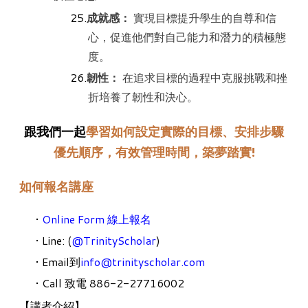
成就感：
實現目標提升學生的自尊和信
心，促進他們對自己能力和潛力的積極態
度。
韌性：
在追求目標的過程中克服挑戰和挫
折培養了韌性和決心。
跟我們一起
學習如何設定實際的目標、安排步驟
優先順序，有效管理時間，築夢踏實!
如何報名講座
Online Form 線上報名
Line: (
@TrinityScholar
)
Email到
info@trinityscholar.com
Call 致電 886-2-27716002
【講者介紹】