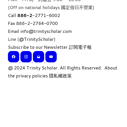
(Off on national holidays 國定假日不營業)
Call
886-
2
-2771-6002
Fax 886-2-2764-0700
Email
info@trinityscholar.com
Line (
@TrinityScholar
)
Subscribe to our Newsletter 訂閱電子報
​@ 2024 Trinity Scholar. All Rights Reserved.
About
the privacy policies 隱私權政策