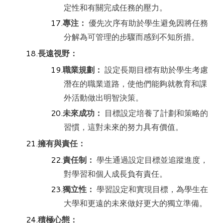
定性和有關完成任務的壓力。
專注：
優先次序有助於學生避免因將任務
分解為可管理的步驟而感到不知所措。
長遠視野：
職業規劃：
設定長期目標有助於學生考慮
潛在的職業道路，使他們能夠就教育和課
外活動做出明智決策。
未來成功：
目標設定培養了計劃和策略的
習慣，這對未來的努力具有價值。
擁有與責任：
責任制：
學生通過設定目標並追蹤進度，
對學習和個人成長負有責任。
獨立性：
學習設定和實現目標，為學生在
大學和更遠的未來做好更大的獨立準備。
積極心態：