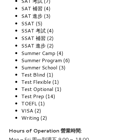
SAT 考試 (7)
SAT 補習 (4)
SAT 進步 (3)
SSAT (5)
SSAT 考試 (4)
SSAT 補習 (2)
SSAT 進步 (2)
Summer Camp (4)
Summer Program (6)
Summer School (3)
Test Blind (1)
Test Flexible (1)
Test Optional (1)
Test Prep (14)
TOEFL (1)
VISA (2)
Writing (2)
Hours of Operation 營業時間:
Mon – Fri 周一到週五 9:00 – 18:00