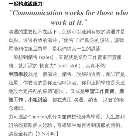
一起精進說服力
!
“𝐂𝐨𝐦𝐦𝐮𝐧𝐢𝐜𝐚𝐭𝐢𝐨𝐧 𝐰𝐨𝐫𝐤𝐬 𝐟𝐨𝐫 𝐭𝐡𝐨𝐬𝐞 𝐰𝐡𝐨
𝐰𝐨𝐫𝐤 𝐚𝐭 𝐢𝐭.”
溝通的重要性不在話下，怎樣可以達到有效的溝通才是
重點。透過有效的溝通，"銷售"自己跟你的想法，讓聽
眾能夠信服且買單，是我們終其一生的課題。
一般想到銷售 (sales)，直覺就是業務工作賣東西賣服
務，就所謂的"軟實力" (soft skill)，其實不然!
申請學校
就是一個溝通、銷售、說服的過程，面試官是
聽眾，你要賣的是你這個申請者、你和這間學校是天造
地設命定搭配的這個"想法"。又或是
申請工作實習、應
徵工作，小組討論
，都在應用"溝通、銷售、說服"的概
念邏輯。
力可邀請Chen-en來分享並傳授他身為學霸、人生勝利
組的觀察跟個人經驗，引導學生如何達到說服的藝術。
講座全程約
【
1.5 小時
】