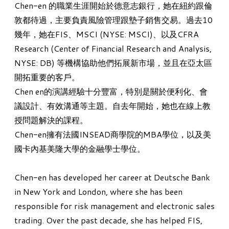
Chen-en 的職業生涯開始於
德意志銀行
，她在紐約跟倫
敦都待過，主要負責風險管理跟墊子銷售交易。過去10
幾年，她在
FIS
、
MSCI
(
NYSE:
MSCI)、以及
CFRA
Research
(Center of Financial Research and Analysis,
NYSE: DB) 等機構協助他們拓展新市場，並且在亞太區
開拓重要的客戶。
Chen en的演講經驗十分豐富，特別是關於便利化、會
議設計、有效溝通等主題。自去年開始，她也在線上教
授問題解決的課程。
Chen-en擁有法國
INSEAD
商學院的
MBA學位
，以及美
國
卡內基美隆大學
的
金融學士學位
。
Chen-en
has developed her career at Deutsche Bank
in New York and London, where she has been
responsible for risk management and electronic sales
trading. Over the past decade, she has helped FIS,