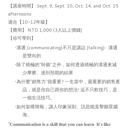
【
講座時間
】
Sept. 9, Sept. 10, Oct. 14, and Oct. 15
afternoons
適合
【
10-12年級
】
【
費用
】
NTD 1,000
(3人以上價錢)
【你可學到】
溝通 (communicating)不只是講話
(talking)
: 溝通
是雙向的
除了積極的"聆聽"之外，如何透過積極的溝通來減
少摩擦、達到預期的結果
為什麼"銷售力"很重要? 一生當中，最重要的銷售產
品，就是你自己跟你的想法! 這不只軟技巧，是
一個生活技巧。
如何架構簡報，讓人印象深刻、訊息能直擊聽眾腦
海。
“𝐂𝐨𝐦𝐦𝐮𝐧𝐢𝐜𝐚𝐭𝐢𝐨𝐧 𝐢𝐬 𝐚 𝐬𝐤𝐢𝐥𝐥 𝐭𝐡𝐚𝐭 𝐲𝐨𝐮 𝐜𝐚𝐧 𝐥𝐞𝐚𝐫𝐧. 𝐈𝐭’𝐬 𝐥𝐢𝐤𝐞