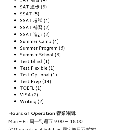
SAT 進步 (3)
SSAT (5)
SSAT 考試 (4)
SSAT 補習 (2)
SSAT 進步 (2)
Summer Camp (4)
Summer Program (6)
Summer School (3)
Test Blind (1)
Test Flexible (1)
Test Optional (1)
Test Prep (14)
TOEFL (1)
VISA (2)
Writing (2)
Hours of Operation 營業時間:
Mon – Fri 周一到週五 9:00 – 18:00
(Off on national holidays 國定假日不營業)