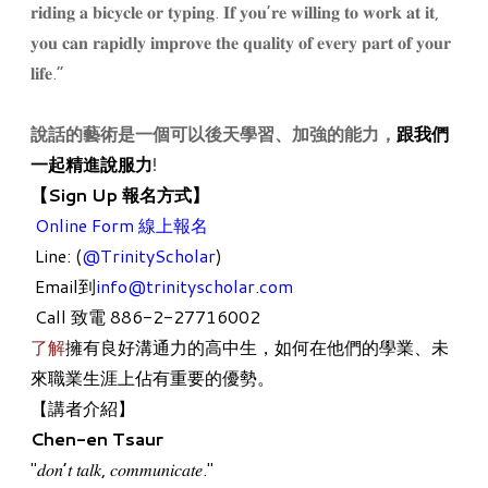
𝐫𝐢𝐝𝐢𝐧𝐠 𝐚 𝐛𝐢𝐜𝐲𝐜𝐥𝐞 𝐨𝐫 𝐭𝐲𝐩𝐢𝐧𝐠. 𝐈𝐟 𝐲𝐨𝐮’𝐫𝐞 𝐰𝐢𝐥𝐥𝐢𝐧𝐠 𝐭𝐨 𝐰𝐨𝐫𝐤 𝐚𝐭 𝐢𝐭,
𝐲𝐨𝐮 𝐜𝐚𝐧 𝐫𝐚𝐩𝐢𝐝𝐥𝐲 𝐢𝐦𝐩𝐫𝐨𝐯𝐞 𝐭𝐡𝐞 𝐪𝐮𝐚𝐥𝐢𝐭𝐲 𝐨𝐟 𝐞𝐯𝐞𝐫𝐲 𝐩𝐚𝐫𝐭 𝐨𝐟 𝐲𝐨𝐮𝐫
𝐥𝐢𝐟𝐞.”
說話的藝術是一個可以後天學習、加強的能力，
跟我們
一起精進說服力
!
【Sign Up 報名方式】
Online Form 線上報名
Line: (
@TrinityScholar
)
Email到
info@trinityscholar.com
Call 致電 886-2-27716002
了解
擁有良好溝通力
的高中生，如何在他們的學業、未
來職業生涯上佔有重要的優勢。
【講者介紹】
Chen-en Tsaur
"𝑑𝑜𝑛’𝑡 𝑡𝑎𝑙𝑘, 𝑐𝑜𝑚𝑚𝑢𝑛𝑖𝑐𝑎𝑡𝑒."